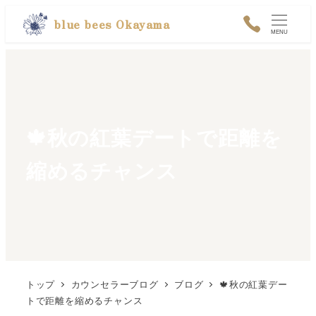
メ
blue bees Okayama
MENU
イ
ン
コ
ン
テ
🍁秋の紅葉デートで距離を
ン
縮めるチャンス
ツ
へ
移
動
トップ
カウンセラーブログ
ブログ
🍁秋の紅葉デー
トで距離を縮めるチャンス