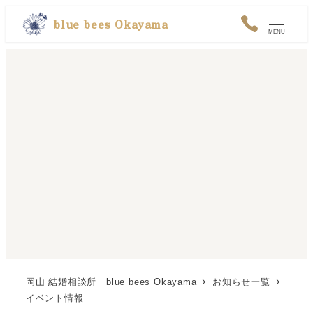
メ
blue bees Okayama
MENU
イ
ン
コ
ン
テ
ン
ツ
へ
移
動
岡山 結婚相談所｜blue bees Okayama
お知らせ一覧
イベント情報