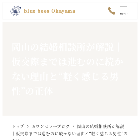
メ
blue bees Okayama
MENU
イ
ン
コ
岡山の結婚相談所が解説｜
ン
テ
仮交際までは進むのに続か
ン
ない理由と“軽く感じる男
ツ
へ
性”の正体
移
動
トップ
カウンセラーブログ
岡山の結婚相談所が解説
｜仮交際までは進むのに続かない理由と“軽く感じる男性”の