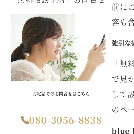
前に
容も
強引な
「無
で見か
して
お電話でのお問合せはこちら
のペ
080-3056-8838
blu