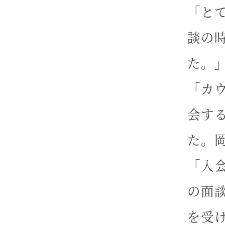
「と
談の
た。
「カ
会す
た。
「入
の面
を受