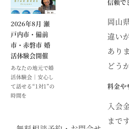
信頼で
岡山
2026年8月 瀬
戸内市・備前
違い
市・赤磐市 婚
あり
活体験会開催
どう
あなたの地元で婚
活体験会｜安心し
料金や
て話せる“1対1”の
時間を
入会
まです
無料相談予約・お問合せ