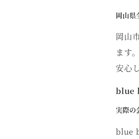
岡山県
岡山
ます
安心
blu
実際の
blu