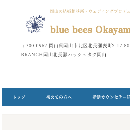
メ
岡山の結婚相談所・ウェディングプロデ
イ
blue bees Okaya
ン
〒700-0962 岡山県岡山市北区北長瀬表町2-17-80
コ
BRANCH岡山北長瀬ハッシュタグ岡山
ン
テ
ン
トップ
初めての方へ
婚活カウンセラー
ツ
へ