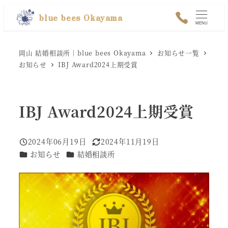
メ
blue bees Okayama
MENU
イ
ン
岡山 結婚相談所｜blue bees Okayama
お知らせ一覧
コ
お知らせ
IBJ Award2024上期受賞
ン
テ
IBJ Award2024上期受賞
ン
ツ
へ
2024年06月19日
2024年11月19日
投稿日
更新日
カテゴリー
カテゴリー
お知らせ
結婚相談所
移
動