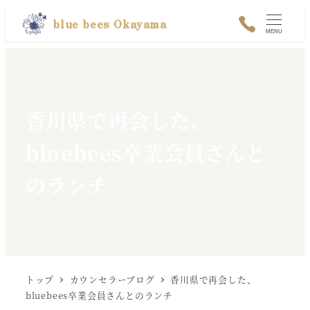
メ
blue bees Okayama
MENU
イ
ン
コ
ン
香川県で再会した、
テ
bluebees卒業会員さんと
ン
ツ
のランチ
へ
移
動
トップ
カウンセラーブログ
香川県で再会した、
bluebees卒業会員さんとのランチ